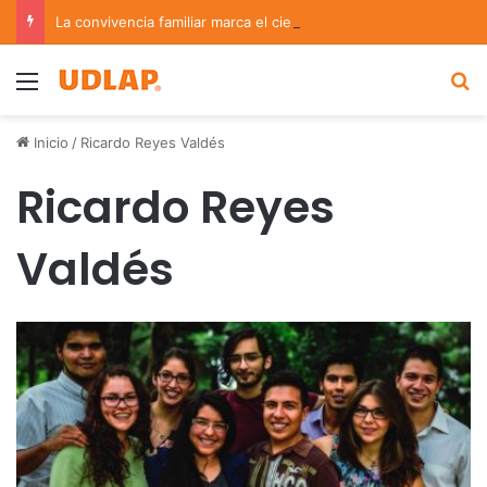
La convivencia familiar marca el cierre del Curso de Verano de Escuelas Aztecas
Menu
B
Inicio
/
Ricardo Reyes Valdés
Ricardo Reyes
Valdés