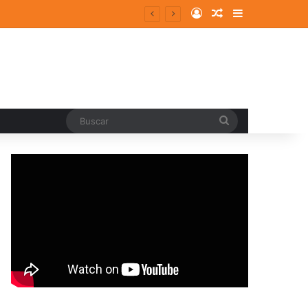
Log In
Random Article
Sidebar
Buscar