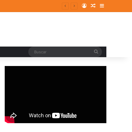
Log In
Random Article
Sidebar
Buscar