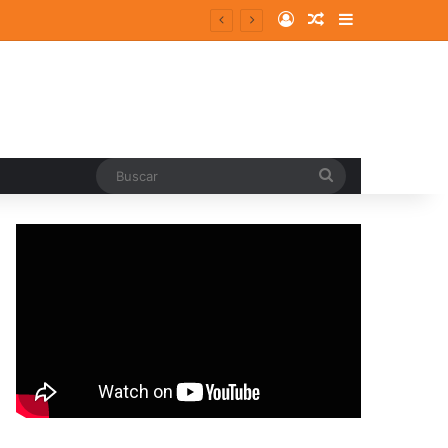
Log In
Random Article
Sidebar
entes y consolidados
Buscar