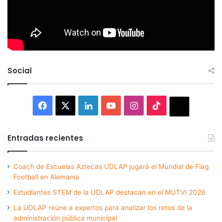
Social
Facebook
X
LinkedIn
YouTube
Instagram
TikTok
Thread
Entradas recientes
Coach de Escuelas Aztecas UDLAP jugará el Mundial de Flag
Football en Alemania
Estudiantes STEM de la UDLAP destacan en el MUTVI 2026
La UDLAP reúne a expertos para analizar los retos de la
administración pública municipal