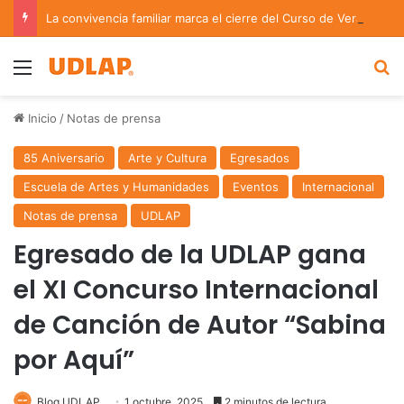
La convivencia familiar marca el cierre del Curso de Verano de Escuelas Aztecas
Menu
B
Inicio
/
Notas de prensa
85 Aniversario
Arte y Cultura
Egresados
Escuela de Artes y Humanidades
Eventos
Internacional
Notas de prensa
UDLAP
Egresado de la UDLAP gana
el XI Concurso Internacional
de Canción de Autor “Sabina
por Aquí”
Blog UDLAP
1 octubre, 2025
2 minutos de lectura