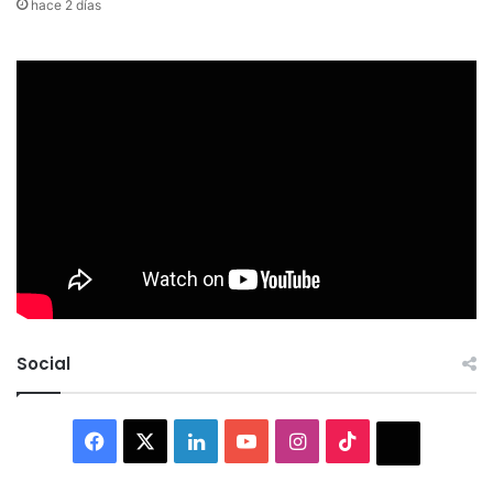
hace 2 días
Social
Facebook
X
LinkedIn
YouTube
Instagram
TikTok
Thread