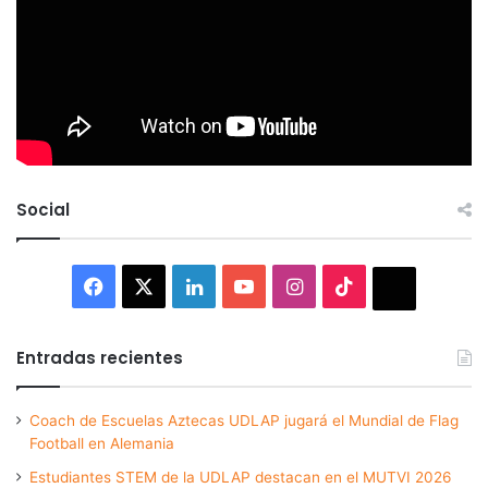
Social
Facebook
X
LinkedIn
YouTube
Instagram
TikTok
Thread
Entradas recientes
Coach de Escuelas Aztecas UDLAP jugará el Mundial de Flag
Football en Alemania
Estudiantes STEM de la UDLAP destacan en el MUTVI 2026