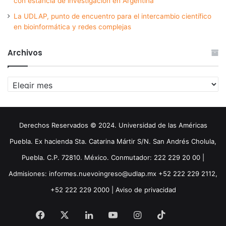
con estancia de investigación en Argentina
La UDLAP, punto de encuentro para el intercambio científico
en bioinformática y redes complejas
Archivos
Archivos
Derechos Reservados © 2024. Universidad de las Américas
Puebla. Ex hacienda Sta. Catarina Mártir S/N. San Andrés Cholula,
Puebla. C.P. 72810. México. Conmutador: 222 229 20 00 |
Admisiones: informes.nuevoingreso@udlap.mx +52 222 229 2112,
+52 222 229 2000 |
Aviso de privacidad
Facebook
X
LinkedIn
YouTube
Instagram
TikTok
Threa