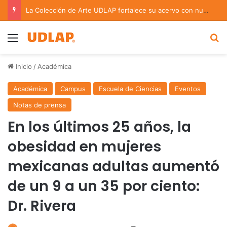
La Colección de Arte UDLAP fortalece su acervo con nuevas obras de artistas emergentes y consolidados
Menu
B
Inicio
/
Académica
Académica
Campus
Escuela de Ciencias
Eventos
Notas de prensa
En los últimos 25 años, la
obesidad en mujeres
mexicanas adultas aumentó
de un 9 a un 35 por ciento:
Dr. Rivera