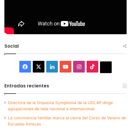
Social
Facebook
X
LinkedIn
YouTube
Instagram
TikTok
Thread
Entradas recientes
Directora de la Orquesta Symphonia de la UDLAP dirige
agrupaciones de talla nacional e internacional
La convivencia familiar marca el cierre del Curso de Verano de
Escuelas Aztecas