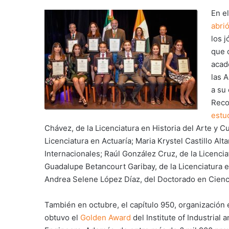
En e
abri
los 
que 
acad
las 
a su
Reco
estu
Chávez, de la Licenciatura en Historia del Arte y C
Licenciatura en Actuaría; Maria Krystel Castillo Alt
Internacionales; Raúl González Cruz, de la Licenci
Guadalupe Betancourt Garibay, de la Licenciatura e
Andrea Selene López Díaz, del Doctorado en Cienci
También en octubre, el capítulo 950, organización e
obtuvo el
Golden Award
del Institute of Industrial