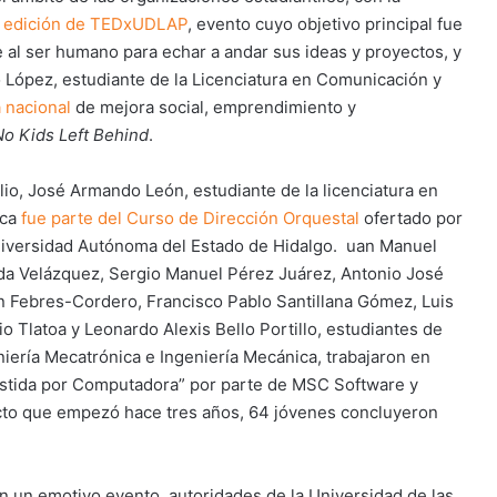
 edición de TEDxUDLAP
, evento cuyo objetivo principal fue
e al ser humano para echar a andar sus ideas y proyectos, y
o López, estudiante de la Licenciatura en Comunicación y
a nacional
de mejora social, emprendimiento y
No Kids Left Behind
.
ulio, José Armando León, estudiante de la licenciatura en
ica
fue parte del Curso de Dirección Orquestal
ofertado por
niversidad Autónoma del Estado de Hidalgo. uan Manuel
da Velázquez, Sergio Manuel Pérez Juárez, Antonio José
n Febres-Cordero, Francisco Pablo Santillana Gómez, Luis
io Tlatoa y Leonardo Alexis Bello Portillo, estudiantes de
niería Mecatrónica e Ingeniería Mecánica, trabajaron en
stida por Computadora” por parte de MSC Software y
to que empezó hace tres años, 64 jóvenes concluyeron
n un emotivo evento, autoridades de la Universidad de las