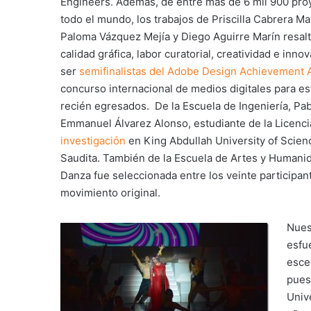
Engineers. Además, de entre más de 6 mil 900 pro
todo el mundo, los trabajos de Priscilla Cabrera Ma
Paloma Vázquez Mejía y Diego Aguirre Marín resalt
calidad gráfica, labor curatorial, creatividad e inno
ser
semifinalistas del Adobe Design Achievement
concurso internacional de medios digitales para es
recién egresados. De la Escuela de Ingeniería, Pa
Emmanuel Álvarez Alonso, estudiante de la Licencia
investigación
en King Abdullah University of Scien
Saudita. También de la Escuela de Artes y Humanid
Danza fue seleccionada entre los veinte participan
movimiento original.
Nues
esfu
esce
pues
Univ