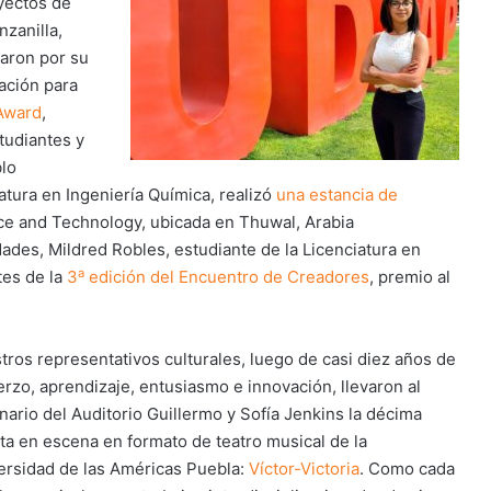
yectos de
nzanilla,
aron por su
vación para
 Award
,
tudiantes y
blo
tura en Ingeniería Química, realizó
una estancia de
ce and Technology, ubicada en Thuwal, Arabia
ades, Mildred Robles, estudiante de la Licenciatura en
a
tes de la
3
edición del Encuentro de Creadores
, premio al
tros representativos culturales, luego de casi diez años de
erzo, aprendizaje, entusiasmo e innovación, llevaron al
nario del Auditorio Guillermo y Sofía Jenkins la décima
ta en escena en formato de teatro musical de la
ersidad de las Américas Puebla:
Víctor-Victoria
. Como cada