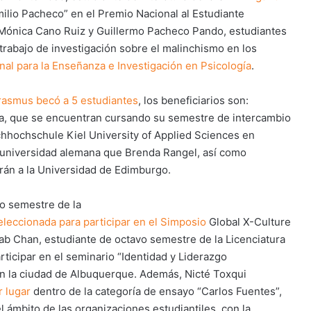
ilio Pacheco” en el Premio Nacional al Estudiante
, Mónica Cano Ruiz y Guillermo Pacheco Pando, estudiantes
trabajo de investigación sobre el malinchismo en los
al para la Enseñanza e Investigación en Psicología
.
rasmus becó a 5 estudiantes
, los beneficiarios son:
a, que se encuentran cursando su semestre de intercambio
chhochschule Kiel University of Applied Sciences en
 universidad alemana que Brenda Rangel, así como
rán a la Universidad de Edimburgo.
vo semestre de la
eleccionada para participar en el Simposio
Global X-Culture
ab Chan, estudiante de octavo semestre de la Licenciatura
rticipar en el seminario “Identidad y Liderazgo
n la ciudad de Albuquerque. Además, Nicté Toxqui
r lugar
dentro de la categoría de ensayo “Carlos Fuentes”,
el ámbito de las organizaciones estudiantiles, con la