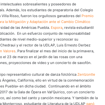
 intelectuales sobresalientes y poseedores de
aís. Además, los estudiantes de preparatoria del Colegio
 Villa Risso, fueron los orgullosos ganadores del
Premio
ra la Mitigación y Adaptación ante el Cambio Climático
ersidad de las Américas Puebla.
Espora
, revista estudiantil
blicación. En un esfuerzo conjunto de responsabilidad
udiantes de nivel medio-superior y reconocer su
Chedraui y el rector de la UDLAP, Luis Ernesto Derbez
n Valores
. Para finalizar el mes del inicio de la primavera,
o el 23 de marzo en el jardín de las rosas con una
iones, proyecciones de video y un concierto de saxofón.
ipo representativo cultural de danza folclórica
Zentzontle
Ángeles, California, ello en virtud de la conmemoración
a es Puebla» en dicha ciudad. Continuando en el ámbito
2017 de la Gala de Ópera en Val’Quirico, con un concierto
ico, así como bel canto y canción mexicana. Y también de la
a Monterroso, estudiante de Literatura de la UDLAP
ganó