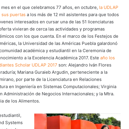
l mes en el que celebramos 77 años, en octubre,
la UDLAP
ó sus puertas
a los más de 12 mil asistentes para que todos
jóvenes interesados en cursar una de las 51 licenciaturas
oferta vivieran de cerca las actividades y programas
émicos con los que cuenta. En el marco de los Festejos de
Américas, la Universidad de las Américas Puebla galardonó
 comunidad académica y estudiantil en la Ceremonia de
nocimiento a la Excelencia Académica 2017. Este
año los
diantes Scholar UDLAP 2017
son: Alejandro Iván Flores
uraduría; Mariana Guraieb Argudin, perteneciente a la
amirano, por parte de la Licenciatura en Relaciones
atura en Ingeniería en Sistemas Computacionales; Virginia
n Administración de Negocios Internacionales; y la Mtra.
a de los Alimentos.
studiantil,
 and Systems