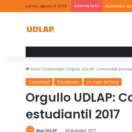
jueves, agosto 6 2026
Breaking News
Académico de l
Inicio
/
Comunidad
/
Orgullo UDLAP: Comunidad estudian
Comunidad
Estudiantes
Lo mejor del blog
Orgullo UDLAP: 
estudiantil 2017
Blog UDLAP
28 diciembre, 2017