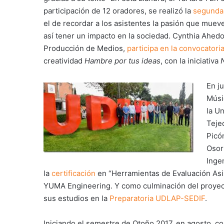
participación de 12 oradores, se realizó la
segunda
el de recordar a los asistentes la pasión que muev
así tener un impacto en la sociedad. Cynthia Ahed
Producción de Medios,
participa en la convocatori
creatividad
Hambre por tus ideas
, con la iniciativa
En j
Mús
la U
Teje
Picó
Osor
Inge
la
certificación
en “Herramientas de Evaluación Asi
YUMA Engineering. Y como culminación del proyec
sus estudios en la
Preparatoria UDLAP-SEDIF
.
Iniciando el semestre de Otoño 2017, en agosto, co