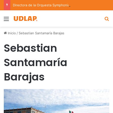
Directora de la Orquesta Symphonia de la UDLAP dirige agrupaciones de talla nacional e internacional
Menu
B
Inicio
/
Sebastian Santamaría Barajas
Sebastian
Santamaría
Barajas