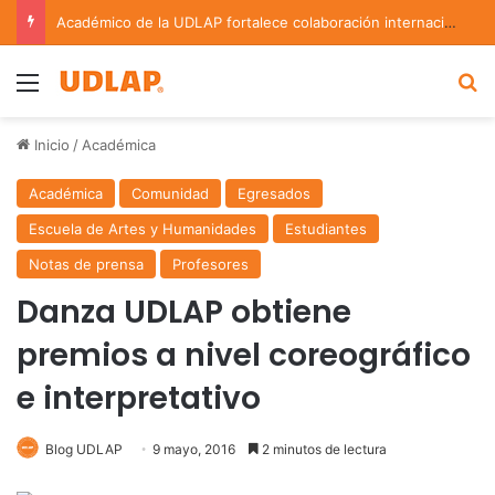
Académico de la UDLAP fortalece colaboración internacional con estancia de investigación en Argentina
Menu
B
Inicio
/
Académica
Académica
Comunidad
Egresados
Escuela de Artes y Humanidades
Estudiantes
Notas de prensa
Profesores
Danza UDLAP obtiene
premios a nivel coreográfico
e interpretativo
Blog UDLAP
9 mayo, 2016
2 minutos de lectura