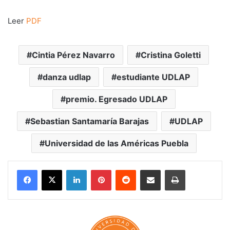
Leer
PDF
Cintia Pérez Navarro
Cristina Goletti
danza udlap
estudiante UDLAP
premio. Egresado UDLAP
Sebastian Santamaría Barajas
UDLAP
Universidad de las Américas Puebla
LinkedIn
Pinterest
Reddit
Share via Email
Print