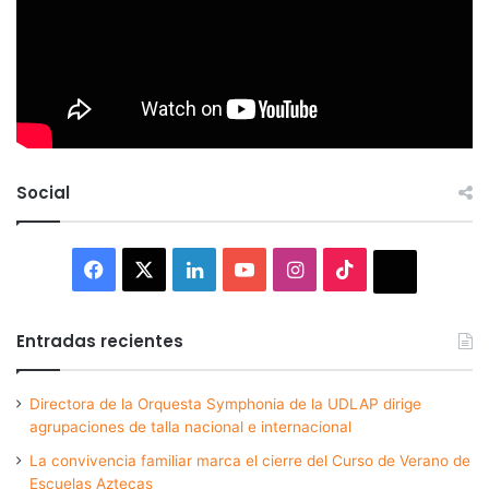
Social
Facebook
X
LinkedIn
YouTube
Instagram
TikTok
Thread
Entradas recientes
Directora de la Orquesta Symphonia de la UDLAP dirige
agrupaciones de talla nacional e internacional
La convivencia familiar marca el cierre del Curso de Verano de
Escuelas Aztecas