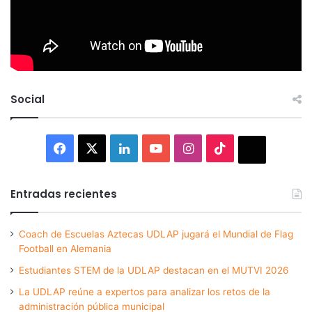
Social
Facebook
X
LinkedIn
YouTube
Instagram
TikTok
Thread
Entradas recientes
Coach de Escuelas Aztecas UDLAP jugará el Mundial de Flag
Football en Alemania
Estudiantes STEM de la UDLAP destacan en el MUTVI 2026
La UDLAP reúne a expertos para analizar los retos de la
administración pública municipal