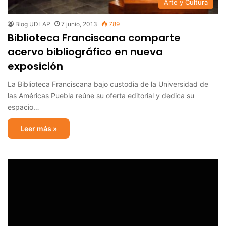
Arte y Cultura
Blog UDLAP
7 junio, 2013
789
Biblioteca Franciscana comparte
acervo bibliográfico en nueva
exposición
La Biblioteca Franciscana bajo custodia de la Universidad de
las Américas Puebla reúne su oferta editorial y dedica su
espacio…
Leer más »