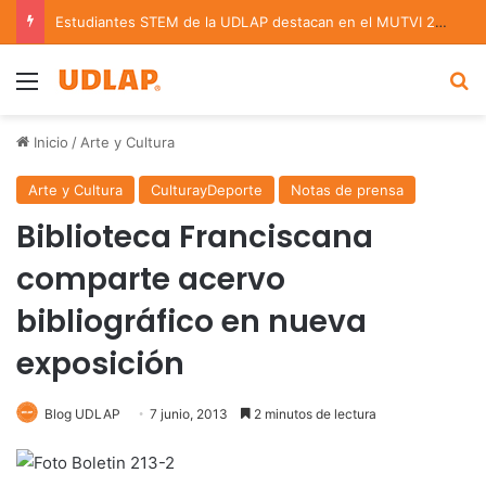
Estudiantes STEM de la UDLAP destacan en el MUTVI 2026
Menu
B
Inicio
/
Arte y Cultura
Arte y Cultura
CulturayDeporte
Notas de prensa
Biblioteca Franciscana
comparte acervo
bibliográfico en nueva
exposición
Blog UDLAP
7 junio, 2013
2 minutos de lectura