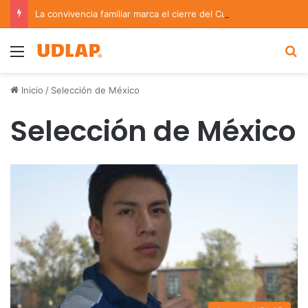
La convivencia familiar marca el cierre del Curso de Verano de Escuelas Aztecas
Menu
B
Inicio
/
Selección de México
Selección de México