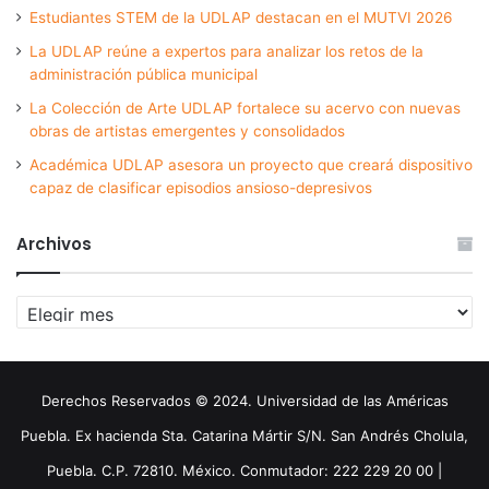
Estudiantes STEM de la UDLAP destacan en el MUTVI 2026
La UDLAP reúne a expertos para analizar los retos de la
administración pública municipal
La Colección de Arte UDLAP fortalece su acervo con nuevas
obras de artistas emergentes y consolidados
Académica UDLAP asesora un proyecto que creará dispositivo
capaz de clasificar episodios ansioso-depresivos
Archivos
Archivos
Derechos Reservados © 2024. Universidad de las Américas
Puebla. Ex hacienda Sta. Catarina Mártir S/N. San Andrés Cholula,
Puebla. C.P. 72810. México. Conmutador: 222 229 20 00 |