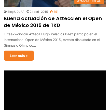
Aztecas UDLAP
Blog UDLAP
21 abril, 2015
851
Buena actuación de Azteca en el Open
de México 2015 de TKD
El taekwondoín Azteca Hugo Palacios Báez participó en el
Internacional Open de México 2015, evento disputado en el
Gimnasio Olímpico…
Leer más »