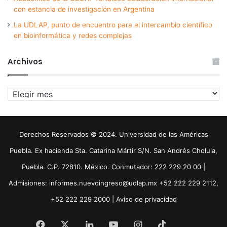
con estancia de investigación en Argentina
La UDLAP, punto de encuentro para el intercambio científico
en bioinformática y redes complejas
Archivos
Archivos
Derechos Reservados © 2024. Universidad de las Américas
Puebla. Ex hacienda Sta. Catarina Mártir S/N. San Andrés Cholula,
Puebla. C.P. 72810. México. Conmutador: 222 229 20 00 |
Admisiones: informes.nuevoingreso@udlap.mx +52 222 229 2112,
+52 222 229 2000 |
Aviso de privacidad
Facebook
X
LinkedIn
YouTube
Instagram
TikTok
Threa