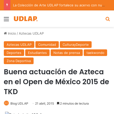
La Colección de Arte UDLAP fortalece su acervo con nuevas obras de artistas emergentes y consolidados
Menu
B
Inicio
/
Aztecas UDLAP
Aztecas UDLAP
Comunidad
CulturayDeporte
Deportes
Estudiantes
Notas de prensa
taekwondo
Zona Deportiva
Buena actuación de Azteca
en el Open de México 2015 de
TKD
Blog UDLAP
21 abril, 2015
2 minutos de lectura