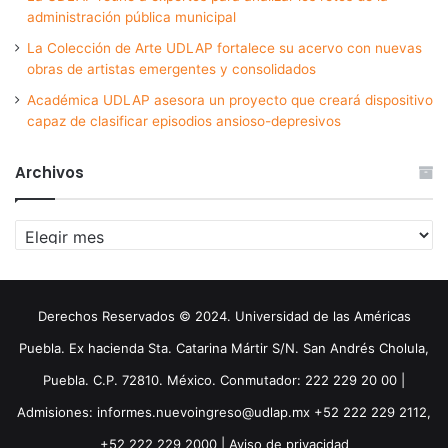
administración pública municipal
La Colección de Arte UDLAP fortalece su acervo con nuevas
obras de artistas emergentes y consolidados
Académica UDLAP asesora un proyecto que creará dispositivo
capaz de clasificar episodios ansioso-depresivos
Archivos
Archivos
Derechos Reservados © 2024. Universidad de las Américas
Puebla. Ex hacienda Sta. Catarina Mártir S/N. San Andrés Cholula,
Puebla. C.P. 72810. México. Conmutador: 222 229 20 00 |
Admisiones: informes.nuevoingreso@udlap.mx +52 222 229 2112,
+52 222 229 2000 |
Aviso de privacidad