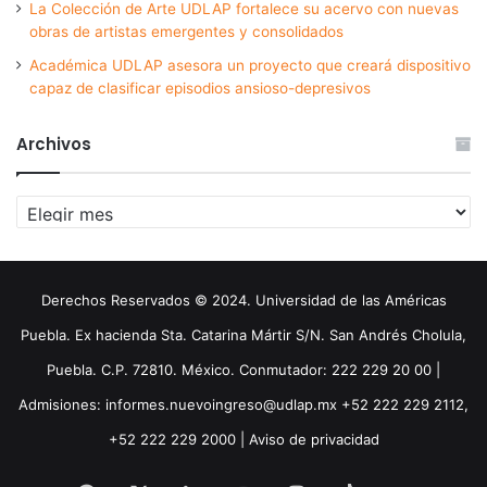
La Colección de Arte UDLAP fortalece su acervo con nuevas
obras de artistas emergentes y consolidados
Académica UDLAP asesora un proyecto que creará dispositivo
capaz de clasificar episodios ansioso-depresivos
Archivos
Archivos
Derechos Reservados © 2024. Universidad de las Américas
Puebla. Ex hacienda Sta. Catarina Mártir S/N. San Andrés Cholula,
Puebla. C.P. 72810. México. Conmutador: 222 229 20 00 |
Admisiones: informes.nuevoingreso@udlap.mx +52 222 229 2112,
+52 222 229 2000 |
Aviso de privacidad