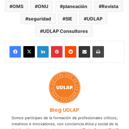
OMS
ONU
planeación
Revista
seguridad
SIE
UDLAP
UDLAP Consultores
LinkedIn
Pinterest
Reddit
Share via Email
Print
Blog UDLAP
Somos partícipes de la formación de profesionales críticos,
creativos e innovadores, con conciencia ética y social de la