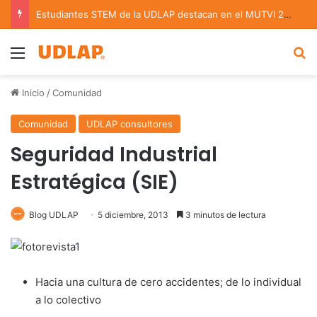
Estudiantes STEM de la UDLAP destacan en el MUTVI 2026
Menu
B
Inicio
/
Comunidad
Comunidad
UDLAP consultores
Seguridad Industrial
Estratégica (SIE)
Blog UDLAP
5 diciembre, 2013
3 minutos de lectura
Hacia una cultura de cero accidentes; de lo individual
a lo colectivo