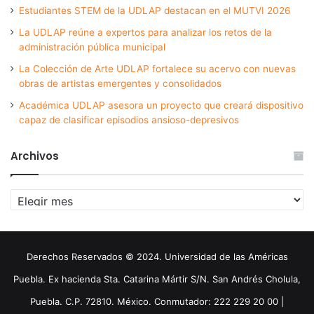
Estudiantes STEM de la UDLAP destacan en el MUTVI 2026
La UDLAP reúne a expertos para analizar los retos de la
administración pública municipal
La Colección de Arte UDLAP fortalece su acervo con nuevas
obras de artistas emergentes y consolidados
Académica UDLAP asesora un proyecto que creará dispositivo
capaz de clasificar episodios ansioso-depresivos
Archivos
Archivos
Derechos Reservados © 2024. Universidad de las Américas
Puebla. Ex hacienda Sta. Catarina Mártir S/N. San Andrés Cholula,
Puebla. C.P. 72810. México. Conmutador: 222 229 20 00 |