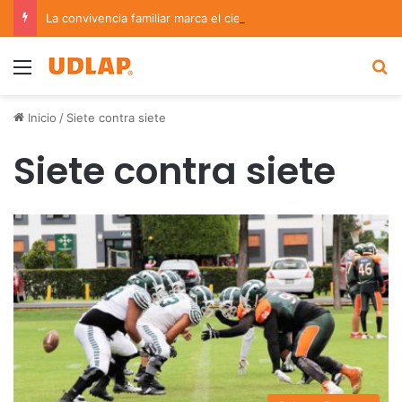
La convivencia familiar marca el cierre del Curso de Verano de Escuelas Aztecas
Menu
B
Inicio
/
Siete contra siete
Siete contra siete