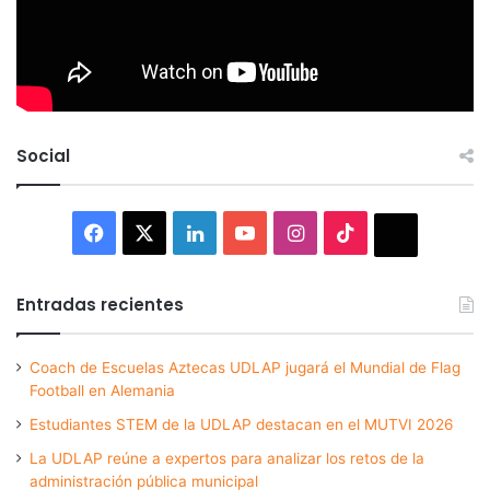
Social
Facebook
X
LinkedIn
YouTube
Instagram
TikTok
Thread
Entradas recientes
Coach de Escuelas Aztecas UDLAP jugará el Mundial de Flag
Football en Alemania
Estudiantes STEM de la UDLAP destacan en el MUTVI 2026
La UDLAP reúne a expertos para analizar los retos de la
administración pública municipal