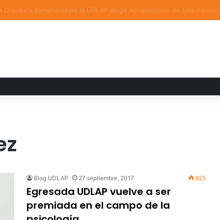
a familiar marca el cierre del Curso de Verano de Escuelas Aztecas
ez
Blog UDLAP
27 septiembre, 2017
825
Egresada UDLAP vuelve a ser
premiada en el campo de la
psicología