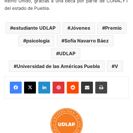
Reino Unido, gracias a una beca por parte de CONACYT
del estado de Puebla.
estudiante UDLAP
Jóvenes
Premio
psicología
Sofía Navarro Báez
UDLAP
Universidad de las Américas Puebla
V
LinkedIn
Pinterest
Reddit
Share via Email
Print