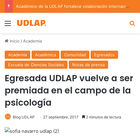
Académico de la UDLAP fortalece colaboración internacional con estancia de investigación en Argentina
Menu
B
Inicio
/
Academia
Academia
Académica
Comunidad
Egresados
Escuela de Ciencias Sociales
Notas de prensa
Egresada UDLAP vuelve a ser
premiada en el campo de la
psicología
Blog UDLAP
27 septiembre, 2017
2 minutos de lectura