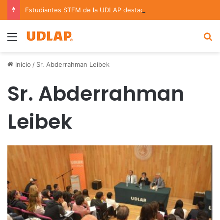
Estudiantes STEM de la UDLAP destacan en el MUTVI 2026
Menu
B
Inicio
/
Sr. Abderrahman Leibek
Sr. Abderrahman
Leibek