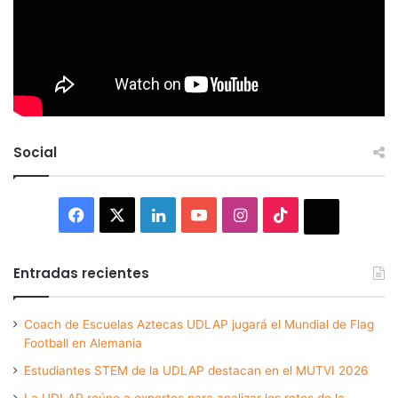
Social
Facebook
X
LinkedIn
YouTube
Instagram
TikTok
Thread
Entradas recientes
Coach de Escuelas Aztecas UDLAP jugará el Mundial de Flag
Football en Alemania
Estudiantes STEM de la UDLAP destacan en el MUTVI 2026
La UDLAP reúne a expertos para analizar los retos de la