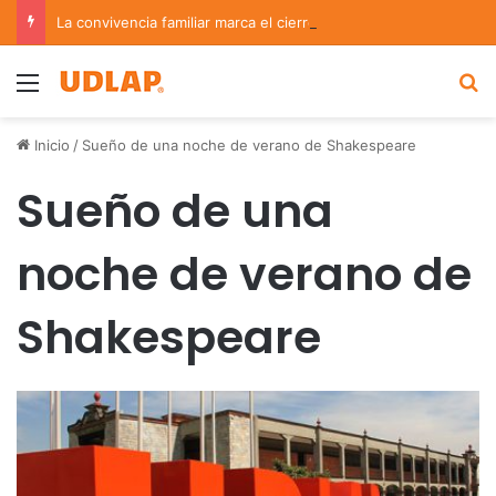
La convivencia familiar marca el cierre del Curso de Verano de Escuelas Aztecas
Menu
B
Inicio
/
Sueño de una noche de verano de Shakespeare
Sueño de una
noche de verano de
Shakespeare