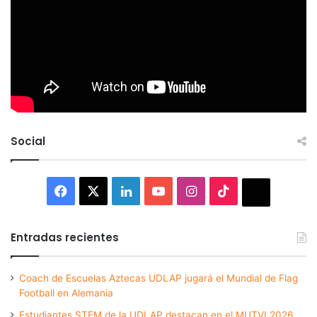
Social
Facebook
X
LinkedIn
YouTube
Instagram
TikTok
Thread
Entradas recientes
Coach de Escuelas Aztecas UDLAP jugará el Mundial de Flag
Football en Alemania
Estudiantes STEM de la UDLAP destacan en el MUTVI 2026