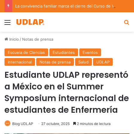
La convivencia familiar marca el cierre del Curso de Verano de Escuelas Aztecas
Menu
B
Inicio
/
Notas de prensa
Escuela de Ciencias
Estudiantes
Eventos
Internacional
Notas de prensa
Salud
UDLAP
Estudiante UDLAP representó
a México en el Summer
Symposium internacional de
estudiantes de Enfermería
Blog UDLAP
27 octubre, 2025
2 minutos de lectura