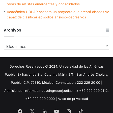
obras de artistas emergentes y consolidados
Académica UDLAP asesora un proyecto que creará dispositivo
capaz de clasificar episodios ansioso-depresivos
Archivos
Archivos
Derechos Reservados © 2024. Universidad de las Américas
Puebla. Ex hacienda Sta. Catarina Mártir S/N. San Andrés Cholula,
Puebla. C.P. 72810. México. Conmutador: 222 229 20 00 |
Admisiones: informes.nuevoingreso@udlap.mx +52 222 229 2112,
+52 222 229 2000 |
Aviso de privacidad
Facebook
X
LinkedIn
YouTube
Instagram
TikTok
Threa