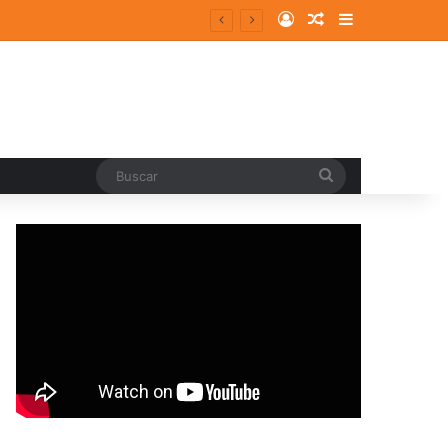
Log In
Random Article
Sidebar
Buscar