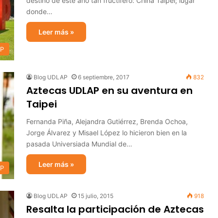
destino de este año tan fructífero: China Taipéi; lugar
donde…
Leer más »
AP
Blog UDLAP
6 septiembre, 2017
832
Aztecas UDLAP en su aventura en
Taipei
Fernanda Piña, Alejandra Gutiérrez, Brenda Ochoa,
Jorge Álvarez y Misael López lo hicieron bien en la
pasada Universiada Mundial de…
Leer más »
AP
Blog UDLAP
15 julio, 2015
918
Resalta la participación de Aztecas