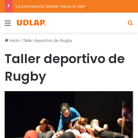
La convivencia familiar marca el cierre del Curso de Verano de Escuelas Aztecas
Menu
B
Inicio
/
Taller deportivo de Rugby
Taller deportivo de
Rugby