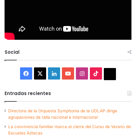
Social
Facebook
X
LinkedIn
YouTube
Instagram
TikTok
Thread
Entradas recientes
Directora de la Orquesta Symphonia de la UDLAP dirige
agrupaciones de talla nacional e internacional
La convivencia familiar marca el cierre del Curso de Verano de
Escuelas Aztecas