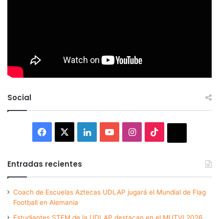
Social
Facebook
X
LinkedIn
YouTube
Instagram
TikTok
Thread
Entradas recientes
Coach de Escuelas Aztecas UDLAP jugará el Mundial de Flag
Football en Alemania
Estudiantes STEM de la UDLAP destacan en el MUTVI 2026