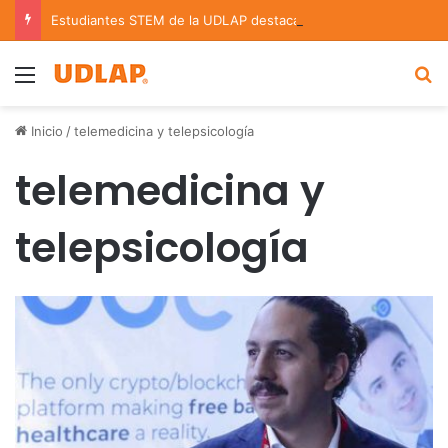
Estudiantes STEM de la UDLAP destacan en el MUTVI 2026
Menu
B
Inicio
/
telemedicina y telepsicología
telemedicina y
telepsicología