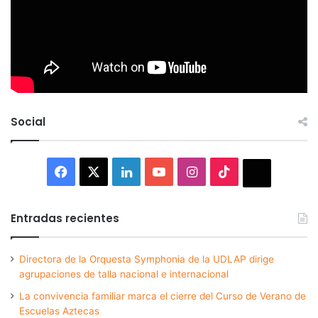
Social
Facebook
X
LinkedIn
YouTube
Instagram
TikTok
Thread
Entradas recientes
Directora de la Orquesta Symphonia de la UDLAP dirige
agrupaciones de talla nacional e internacional
La convivencia familiar marca el cierre del Curso de Verano de
Escuelas Aztecas