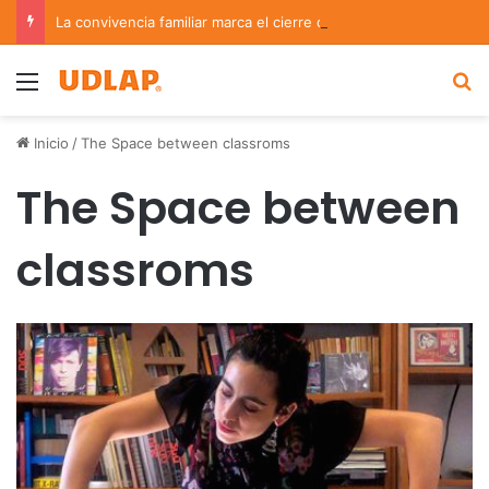
La convivencia familiar marca el cierre del Curso de Verano de Escuelas Aztecas
Menu
B
Inicio
/
The Space between classroms
The Space between
classroms