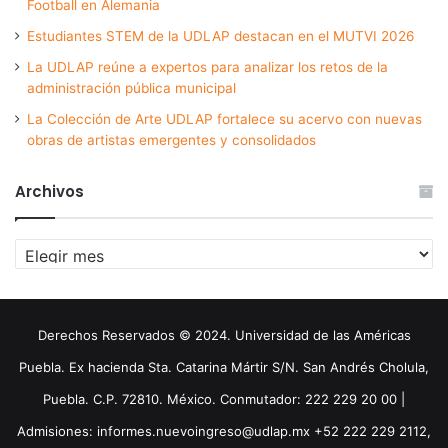
Football en Alemania
Estudiantes STEM de la UDLAP destacan en el MUTVI 2026
La UDLAP reúne a expertos para analizar los retos de la
administración pública municipal
La Colección de Arte UDLAP fortalece su acervo con nuevas
obras de artistas emergentes y consolidados
Archivos
Archivos
Derechos Reservados © 2024. Universidad de las Américas
Puebla. Ex hacienda Sta. Catarina Mártir S/N. San Andrés Cholula,
Puebla. C.P. 72810. México. Conmutador: 222 229 20 00 |
Admisiones: informes.nuevoingreso@udlap.mx +52 222 229 2112,