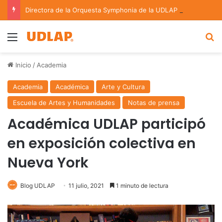
Directora de la Orquesta Symphonia de la UDLAP dirige agrupaciones de talla nacional e internacional
Menu
B
Inicio
/
Academia
Academia
Académica
Arte y Cultura
Escuela de Artes y Humanidades
Notas de prensa
Académica UDLAP participó
en exposición colectiva en
Nueva York
Blog UDLAP
11 julio, 2021
1 minuto de lectura