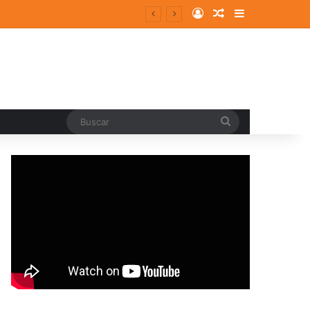
Log In
Random Article
Sidebar
Buscar