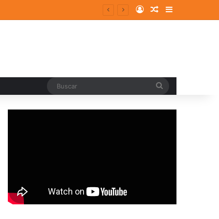
Log In
Random Article
Sidebar
Buscar