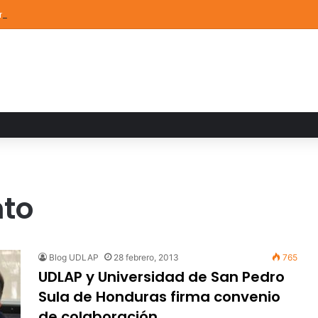
ón de Arte UDLAP fortalece su acervo con nuevas obras de artistas em
nto
Blog UDLAP
28 febrero, 2013
765
UDLAP y Universidad de San Pedro
Sula de Honduras firma convenio
de colaboración