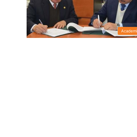
Academ