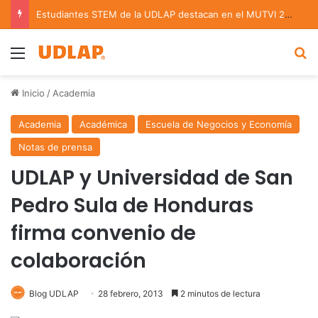
Estudiantes STEM de la UDLAP destacan en el MUTVI 2026
Menu
B
Inicio
/
Academia
Academia
Académica
Escuela de Negocios y Economía
Notas de prensa
UDLAP y Universidad de San
Pedro Sula de Honduras
firma convenio de
colaboración
Blog UDLAP
28 febrero, 2013
2 minutos de lectura