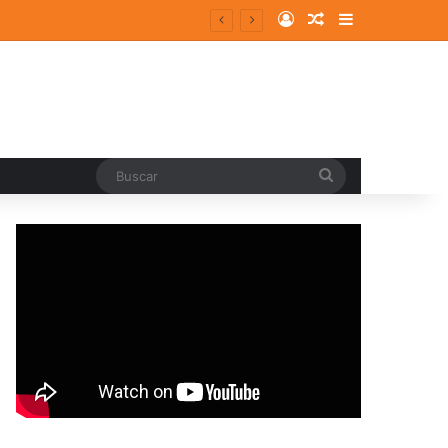
Log In
Random Article
Sidebar
entes y consolidados
Buscar