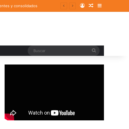
Log In
Random Article
Sidebar
entes y consolidados
Buscar