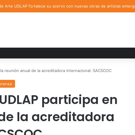
de Arte UDLAP fortalece su acervo con nuevas obras de artistas emerg
la reunión anual de la acreditadora internacional: SACSCOC
prensa
 UDLAP participa en
de la acreditadora
SACSCOC