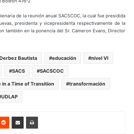
plenaria de la reunión anual SACSCOC, la cual fue presidida
Cuevas, presidenta y vicepresidenta respectivamente de la
ron también en la ponencia del Sr. Cameron Evans, Director
 Derbez Bautista
educación
nivel VI
SACS
SACSCOC
in a Time of Transition
transformación
UDLAP
nterest
Reddit
Share via Email
Print