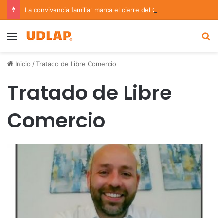
La convivencia familiar marca el cierre del Curso de Verano de Escuelas Aztecas
Menu
B
Inicio
/
Tratado de Libre Comercio
Tratado de Libre
Comercio