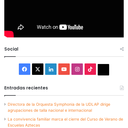
Social
Facebook
X
LinkedIn
YouTube
Instagram
TikTok
Thread
Entradas recientes
Directora de la Orquesta Symphonia de la UDLAP dirige
agrupaciones de talla nacional e internacional
La convivencia familiar marca el cierre del Curso de Verano de
Escuelas Aztecas