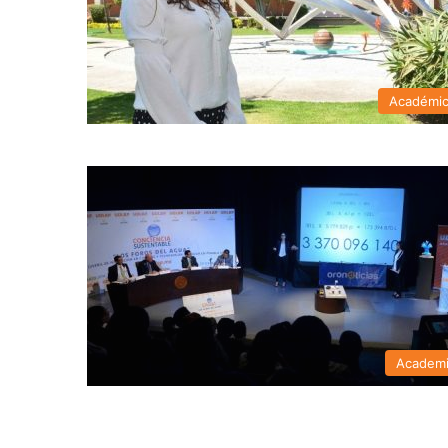
Académi
Academ