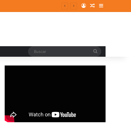
Log In
Random Article
Sidebar
Buscar