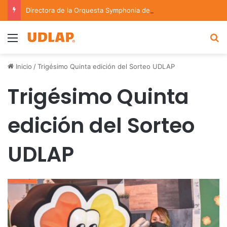
Directora de la Orquesta Symphonia de la UDLAP dirige agrupaciones de talla nacional e internacional
Menu
B
Inicio
/
Trigésimo Quinta edición del Sorteo UDLAP
Trigésimo Quinta
edición del Sorteo
UDLAP