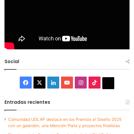
Social
Facebook
X
LinkedIn
YouTube
Instagram
TikTok
Thread
Entradas recientes
Comunidad UDLAP destaca en los Premios a! Diseño 2025
con un galardón, una Mención Plata y proyectos finalistas