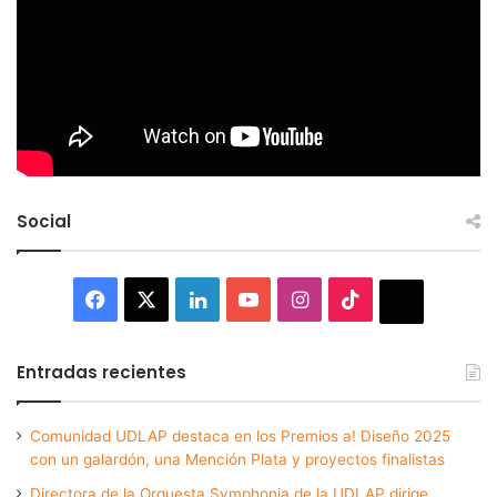
Social
Facebook
X
LinkedIn
YouTube
Instagram
TikTok
Thread
Entradas recientes
Comunidad UDLAP destaca en los Premios a! Diseño 2025
con un galardón, una Mención Plata y proyectos finalistas
Directora de la Orquesta Symphonia de la UDLAP dirige