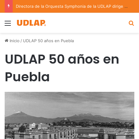
Directora de la Orquesta Symphonia de la UDLAP dirige agrupaciones de talla nacional e internacional
Menu
B
Inicio
/
UDLAP 50 años en Puebla
UDLAP 50 años en
Puebla