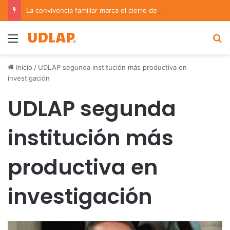
La convivencia familiar marca el cierre del Curso de Verano de Escuelas Aztecas
Menu
B
Inicio
/
UDLAP segunda institución más productiva en
investigación
UDLAP segunda
institución más
productiva en
investigación