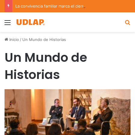
La convivencia familiar marca el cierre del Curso de Verano de Escuelas Aztecas
Menu
B
Inicio
/
Un Mundo de Historias
Un Mundo de
Historias