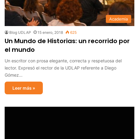
Academia
Blog UDLAP
15 enero, 2018
625
Un Mundo de Historias: un recorrido por
el mundo
Un escritor con prosa elegante, correcta y respetuosa del
lector. Expresó el rector de la UDLAP referente a Diego
Gómez…
Leer más »