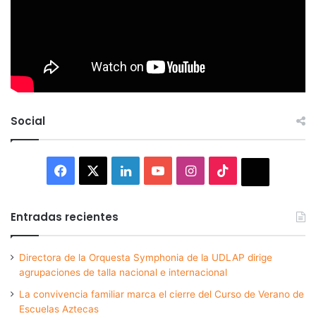
Social
Facebook
X
LinkedIn
YouTube
Instagram
TikTok
Thread
Entradas recientes
Directora de la Orquesta Symphonia de la UDLAP dirige
agrupaciones de talla nacional e internacional
La convivencia familiar marca el cierre del Curso de Verano de
Escuelas Aztecas