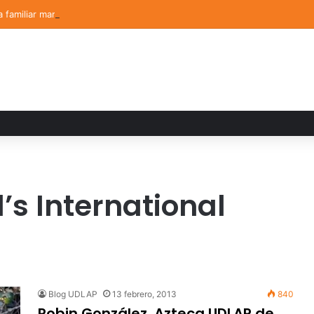
a familiar marca el cierre del Curso de Verano de Escuelas Aztecas
’s International
Blog UDLAP
13 febrero, 2013
840
Robin González, Azteca UDLAP de