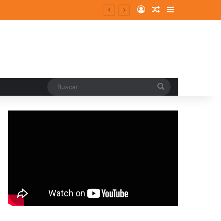
Log In
Random Article
Sidebar
Buscar