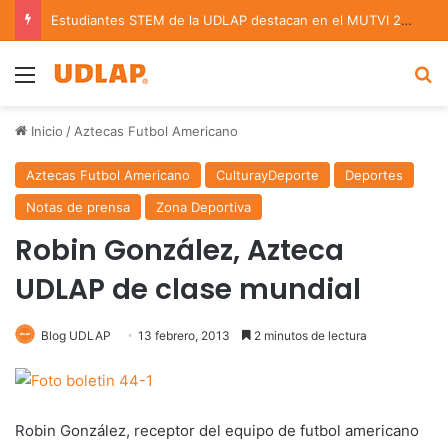
Estudiantes STEM de la UDLAP destacan en el MUTVI 2026
Menu
B
Inicio
/
Aztecas Futbol Americano
Aztecas Futbol Americano
CulturayDeporte
Deportes
Notas de prensa
Zona Deportiva
Robin González, Azteca
UDLAP de clase mundial
Blog UDLAP
13 febrero, 2013
2 minutos de lectura
Robin González, receptor del equipo de futbol americano