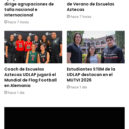
dirige agrupaciones de
de Verano de Escuelas
talla nacional e
Aztecas
internacional
hace 7 horas
hace 7 horas
Coach de Escuelas
Estudiantes STEM de la
Aztecas UDLAP jugará el
UDLAP destacan en el
Mundial de Flag Football
MUTVI 2026
en Alemania
hace 1 día
hace 1 día