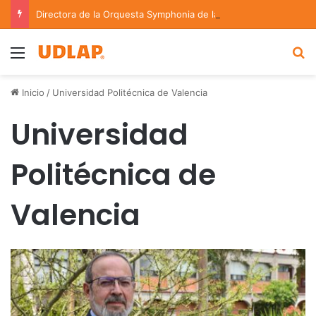
Directora de la Orquesta Symphonia de la UDLAP dirige agrupaciones de talla nacional e internacional
Menu
B
Inicio
/
Universidad Politécnica de Valencia
Universidad
Politécnica de
Valencia