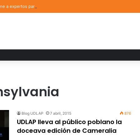
e a expertos para analizar los retos de la administración pública munici
nsylvania
Blog UDLAP
7 abril, 2015
876
UDLAP lleva al público poblano la
doceava edición de Cameralia