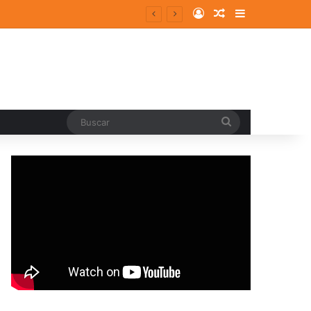
Log In
Random Article
Sidebar
pal
Buscar