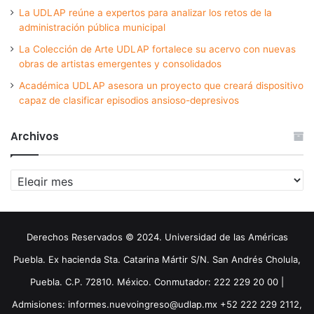
La UDLAP reúne a expertos para analizar los retos de la
administración pública municipal
La Colección de Arte UDLAP fortalece su acervo con nuevas
obras de artistas emergentes y consolidados
Académica UDLAP asesora un proyecto que creará dispositivo
capaz de clasificar episodios ansioso-depresivos
Archivos
Archivos
Derechos Reservados © 2024. Universidad de las Américas
Puebla. Ex hacienda Sta. Catarina Mártir S/N. San Andrés Cholula,
Puebla. C.P. 72810. México. Conmutador: 222 229 20 00 |
Admisiones: informes.nuevoingreso@udlap.mx +52 222 229 2112,