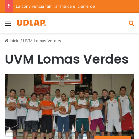
La convivencia familiar marca el cierre del Curso de Verano de Escuelas Aztecas
Menu
B
Inicio
/
UVM Lomas Verdes
UVM Lomas Verdes