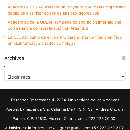
Académica UDLAP asesora un proyecto que creará dispositivo
capaz de clasificar episodios ansioso-depresivos
Académico de la UDLAP fortalece colaboración internacional
con estancia de investigación en Argentina
La UDLAP, punto de encuentro para el intercambio científico
en bioinformática y redes complejas
Archivos
Archivos
Derechos Reservados © 2024. Universidad de las Américas
Puebla. Ex hacienda Sta. Catarina Mártir S/N. San Andrés Cholula,
Puebla. C.P. 72810. México. Conmutador: 222 229 20 00 |
Admisiones: informes.nuevoingreso@udlap.mx +52 222 229 2112,